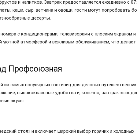
фруктов и напитков. Завтрак предоставляется ежедневно с 07:
леты, каши, сыр, ветчина и овощи, гости могут попробовать б
разнообразные десерты.
 номера с кондиционерами, телевизорами с плоским экраном и
ей уютной атмосферой и вежливым обслуживанием, что делает
рад Профсоюзная
ной из самых популярных гостиниц для деловых путешественни
ожение, высококлассные удобства и, конечно, завтрак «шведс
нные вкусы.
шведский стол» и включает широкий выбор горячих и холодных