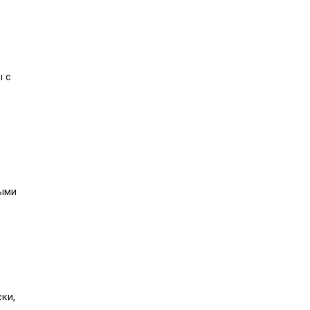
ы с
ными
ки,