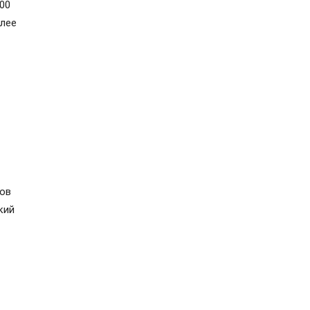
00
олее
ков
кий