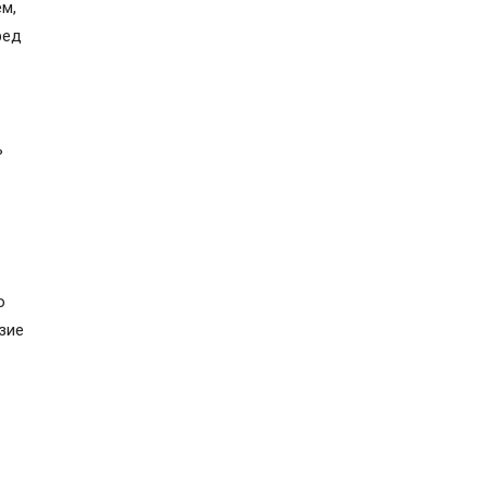
м,
ред
ь
о
зие