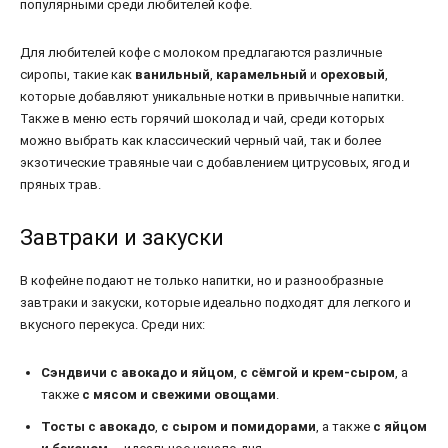
популярными среди любителей кофе.
Для любителей кофе с молоком предлагаются различные
сиропы, такие как
ванильный
,
карамельный
и
ореховый
,
которые добавляют уникальные нотки в привычные напитки.
Также в меню есть горячий шоколад и чай, среди которых
можно выбрать как классический черный чай, так и более
экзотические травяные чаи с добавлением цитрусовых, ягод и
пряных трав.
Завтраки и закуски
В кофейне подают не только напитки, но и разнообразные
завтраки и закуски, которые идеально подходят для легкого и
вкусного перекуса. Среди них:
Сэндвичи с авокадо и яйцом
,
с сёмгой и крем-сыром
, а
также
с мясом и свежими овощами
.
Тосты с авокадо
,
с сыром и помидорами
, а также
с яйцом