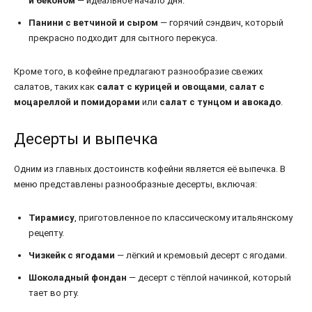
и беконом
— идеальное начало дня.
Панини с ветчиной и сыром
— горячий сэндвич, который
прекрасно подходит для сытного перекуса.
Кроме того, в кофейне предлагают разнообразие свежих
салатов, таких как
салат с курицей и овощами
,
салат с
моцареллой и помидорами
или
салат с тунцом и авокадо
.
Десерты и выпечка
Одним из главных достоинств кофейни является её выпечка. В
меню представлены разнообразные десерты, включая:
Тирамису
, приготовленное по классическому итальянскому
рецепту.
Чизкейк с ягодами
— лёгкий и кремовый десерт с ягодами.
Шоколадный фондан
— десерт с тёплой начинкой, который
тает во рту.