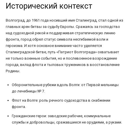
Исторический контекст
Волгоград, до 1961 года носивший имя Сталинград, стал одной из
главных арен битвы за судьбу Европы. Сражаясь за господство
над судоходной рекой и поддерживая стратегическую линию
фронта, город обрел статус символа несгибаемой воли и
героизма. И хотя основное внимание часто уделяется
Сталинградской битве, путь «Патриот Волгограда» охватывает
не только военные события, но и послевоенное возрождение
города, вклад флота и тыловых тружеников в восстановление
Родины.
Оборонительные рубежи вдоль Волги: от Первой мельницы
до лечебницы № 7.
Флот на Волге: роль речного судоходства в снабжении
фронта.
Гражданские герои: заводские рабочие, коммунальные
службы и добровольцы, сражавшиеся не орудиями, а руками.