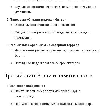
Скульптурная композиция «Родина-мать зовёт!» и карта
укреплений.
Панорама «Сталинградская битва»
Огромный круговой зал с панорамой боя.
Секция о тыле: речной флот, медицинские поезда и
партизаны.
Рельефные барельефы на северной террасе
Изображения рыбаков и речников, помогавших снабжать
фронт.
Легенды об подвиге экипажей бронекатеров.
Третий этап: Волга и память флота
Волжская набережная
Памятник речному флоту и мемориал «Судно-
черноморец».
Прогулочная зона с видами на судоходный коридор.