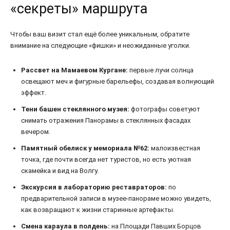
«секреты» маршрута
Чтобы ваш визит стал ещё более уникальным, обратите
внимание на следующие «фишки» и неожиданные уголки.
Рассвет на Мамаевом Кургане:
первые лучи солнца
освещают меч и фигурные барельефы, создавая волнующий
эффект.
Тени башен стеклянного музея:
фотографы советуют
снимать отражения Панорамы в стеклянных фасадах
вечером.
Памятный обелиск у мемориала №62:
малоизвестная
точка, где почти всегда нет туристов, но есть уютная
скамейка и вид на Волгу.
Экскурсия в лабораторию реставраторов:
по
предварительной записи в музее-панораме можно увидеть,
как возвращают к жизни старинные артефакты.
Смена караула в полдень:
на Площади Павших Борцов