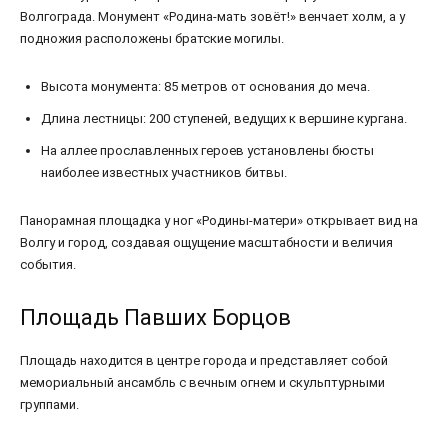
Волгограда. Монумент «Родина-мать зовёт!» венчает холм, а у
подножия расположены братские могилы.
Высота монумента: 85 метров от основания до меча.
Длина лестницы: 200 ступеней, ведущих к вершине кургана.
На аллее прославленных героев установлены бюсты
наиболее известных участников битвы.
Панорамная площадка у ног «Родины-матери» открывает вид на
Волгу и город, создавая ощущение масштабности и величия
события.
Площадь Павших Борцов
Площадь находится в центре города и представляет собой
мемориальный ансамбль с вечным огнем и скульптурными
группами.