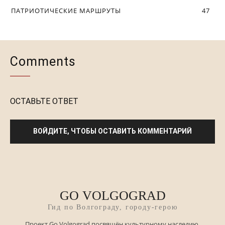
GO VOLGOGRAD
Гид по Волгограду, городу-герою
Проект Go Volgograd посвящён культурному наследию,