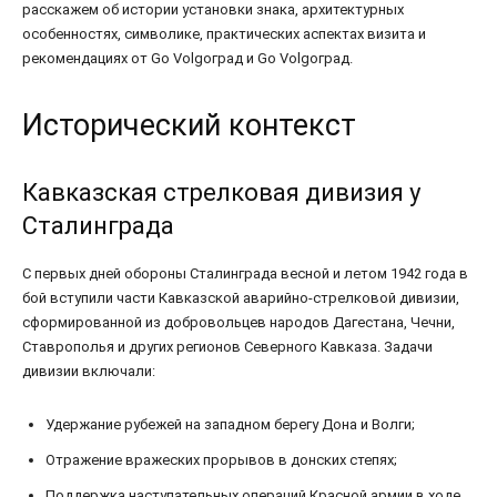
расскажем об истории установки знака, архитектурных
особенностях, символике, практических аспектах визита и
рекомендациях от Go Volgоград и Go Volgоград.
Исторический контекст
Кавказская стрелковая дивизия у
Сталинграда
С первых дней обороны Сталинграда весной и летом 1942 года в
бой вступили части Кавказской аварийно-стрелковой дивизии,
сформированной из добровольцев народов Дагестана, Чечни,
Ставрополья и других регионов Северного Кавказа. Задачи
дивизии включали:
Удержание рубежей на западном берегу Дона и Волги;
Отражение вражеских прорывов в донских степях;
Поддержка наступательных операций Красной армии в ходе