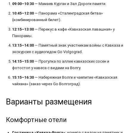
09:00–10:30
— Мамаев Курган и Зал Дороги памяти.
10:45–12:00
— Панорама «Сталинградская битва»
(комбинированный билет).
12:15–13:00
— Перекус в кафе «Кавказская лавашная» у
Панорамы.
13:15–14:00
— Памятный знак участникам войны с Кавказа и
экскурсия с аудиогидом Go Volgograd.
14:15–15:00
— Прогулка по аллее кавказских сосен и
фотостоп у навеса с видами на Волгу.
15:15–16:30
— Набережная Волги и чаепитие «Кавказская
чайхана» (заказ через Go Волгоград).
Варианты размещения
Комфортные отели
Гостиница «Кавказ-Волга»
: номера с видом на памятник и