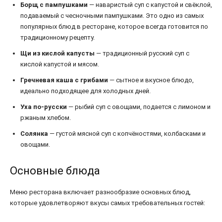
Борщ с пампушками
— наваристый суп с капустой и свёклой,
подаваемый с чесночными пампушками. Это одно из самых
популярных блюд в ресторане, которое всегда готовится по
традиционному рецепту.
Щи из кислой капусты
— традиционный русский суп с
кислой капустой и мясом.
Гречневая каша с грибами
— сытное и вкусное блюдо,
идеально подходящее для холодных дней.
Уха по-русски
— рыбий суп с овощами, подается с лимоном и
ржаным хлебом.
Солянка
— густой мясной суп с копчёностями, колбасками и
овощами.
Основные блюда
Меню ресторана включает разнообразие основных блюд,
которые удовлетворяют вкусы самых требовательных гостей: