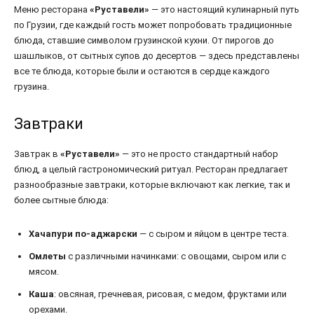
Меню ресторана
«Руставели»
— это настоящий кулинарный путь
по Грузии, где каждый гость может попробовать традиционные
блюда, ставшие символом грузинской кухни. От пирогов до
шашлыков, от сытных супов до десертов — здесь представлены
все те блюда, которые были и остаются в сердце каждого
грузина.
Завтраки
Завтрак в
«Руставели»
— это не просто стандартный набор
блюд, а целый гастрономический ритуал. Ресторан предлагает
разнообразные завтраки, которые включают как легкие, так и
более сытные блюда:
Хачапури по-аджарски
— с сыром и яйцом в центре теста.
Омлеты
с различными начинками: с овощами, сыром или с
мясом.
Каша
: овсяная, гречневая, рисовая, с медом, фруктами или
орехами.