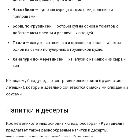
Чахохбили
— тушеная курица с томатами, зеленью и
приправами.
Борщ по-грузински
— острый суп на основе томатов с
добавлением фасоли и различных овощей.
Пхали
— закуска из шпината и орехов, которая является
одной из самых популярных в грузинской кухне.
Хачапури по-меретински
— хачапури с начинкой из сыра и
яиц.
К каждому блюду подаются традиционные
пани
(грузинские
лепешки), которые идеально сочетаются с мясными блюдами и
соусами.
Напитки и десерты
Кроме великолепных основных блюд, ресторан
«Руставели»
предлагает также разнообразные напитки и десерты,
характерные для грузинской кухни. В их числе: