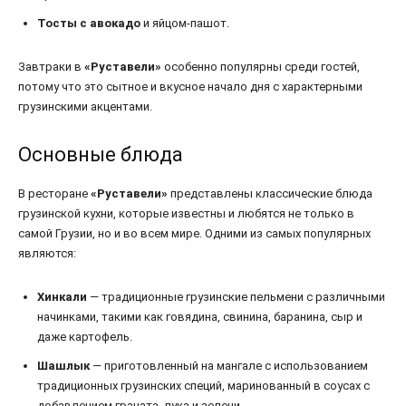
Тосты с авокадо
и яйцом-пашот.
Завтраки в
«Руставели»
особенно популярны среди гостей,
потому что это сытное и вкусное начало дня с характерными
грузинскими акцентами.
Основные блюда
В ресторане
«Руставели»
представлены классические блюда
грузинской кухни, которые известны и любятся не только в
самой Грузии, но и во всем мире. Одними из самых популярных
являются:
Хинкали
— традиционные грузинские пельмени с различными
начинками, такими как говядина, свинина, баранина, сыр и
даже картофель.
Шашлык
— приготовленный на мангале с использованием
традиционных грузинских специй, маринованный в соусах с
добавлением граната, лука и зелени.