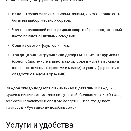
Вино
— Грузия славится своими винами, и в ресторане есть
богатый выбор местных сортов.
Чача
— грузинский виноградный спиртной напиток, который
часто подают с мясными блюдами.
Соки
из свежих фруктов и ягод.
Традиционные грузинские десерты
, такие как
чурчхела
(орехи, обваленные в виноградном соке и муке),
тасквили
(песочное печенье с орехами и медом),
лукани
(грузинские
сладости с медом и орехами).
Каждое блюдо подается с вниманием к деталям, и каждый
кусочек вызывает восхищение у гостей. Сочные мясные блюда,
ароматные хачапури и сладкие десерты — все это делает
трапезу в
«Руставели»
незабываемой.
Услуги и удобства