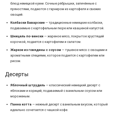
блюд немецкой кухни. Сочные рёбрышки, запечённые с
пряностями, подаются с гарниром из картофеля и свежих
овощей.
Колбаски Баварские
— традиционные немецкие колбаски,
подаваемые с картофельным пюре или квашеной капустой.
Шницель по-венски
— жареное мясо, покрытое хрустящей
корочкой, подается с картофелем и салатом.
Жаркое из говядины с соусом
— тушеное мясо с овощами и
ароматными специями, которое подается с картофелем или
рисом.
Десерты
Яблочный штрудель
— классический немецкий десерт с
яблоками и корицей, подаваемый с ванильным соусом или
мороженым.
Панна котта
— нежный десерт с ванильным вкусом, который
идеально сочетается с чашкой кофе.