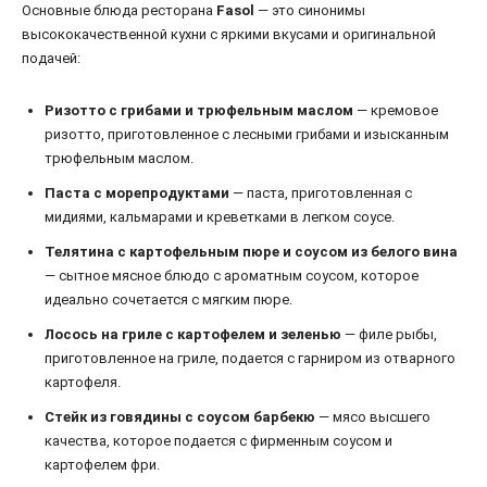
Основные блюда ресторана
Fasol
— это синонимы
высококачественной кухни с яркими вкусами и оригинальной
подачей:
Ризотто с грибами и трюфельным маслом
— кремовое
ризотто, приготовленное с лесными грибами и изысканным
трюфельным маслом.
Паста с морепродуктами
— паста, приготовленная с
мидиями, кальмарами и креветками в легком соусе.
Телятина с картофельным пюре и соусом из белого вина
— сытное мясное блюдо с ароматным соусом, которое
идеально сочетается с мягким пюре.
Лосось на гриле с картофелем и зеленью
— филе рыбы,
приготовленное на гриле, подается с гарниром из отварного
картофеля.
Стейк из говядины с соусом барбекю
— мясо высшего
качества, которое подается с фирменным соусом и
картофелем фри.