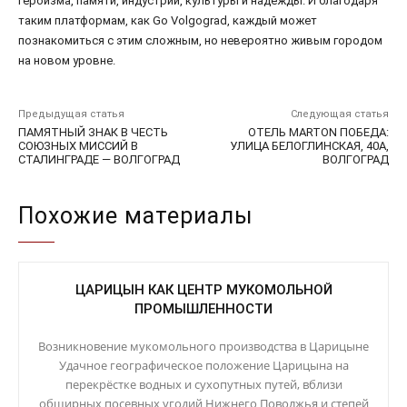
героизма, памяти, индустрии, культуры и надежды. И благодаря
таким платформам, как Go Volgograd, каждый может
познакомиться с этим сложным, но невероятно живым городом
на новом уровне.
Предыдущая статья
Следующая статья
ПАМЯТНЫЙ ЗНАК В ЧЕСТЬ
ОТЕЛЬ MARTON ПОБЕДА:
СОЮЗНЫХ МИССИЙ В
УЛИЦА БЕЛОГЛИНСКАЯ, 40А,
СТАЛИНГРАДЕ — ВОЛГОГРАД
ВОЛГОГРАД
Похожие материалы
ЦАРИЦЫН КАК ЦЕНТР МУКОМОЛЬНОЙ
ПРОМЫШЛЕННОСТИ
Возникновение мукомольного производства в Царицыне
Удачное географическое положение Царицына на
перекрёстке водных и сухопутных путей, вблизи
обширных посевных угодий Нижнего Поволжья и степей